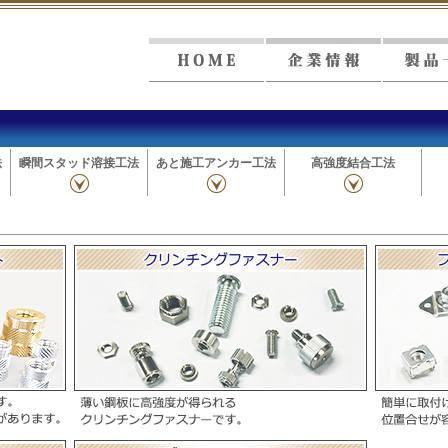
法
瞬間スタッド溶接工法
あと施工アンカー工法
高強度結合工法